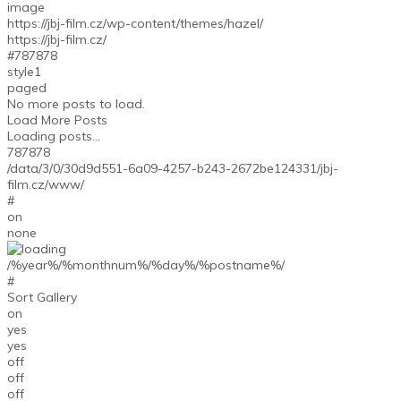
image
https://jbj-film.cz/wp-content/themes/hazel/
https://jbj-film.cz/
#787878
style1
paged
No more posts to load.
Load More Posts
Loading posts...
787878
/data/3/0/30d9d551-6a09-4257-b243-2672be124331/jbj-
film.cz/www/
#
on
none
/%year%/%monthnum%/%day%/%postname%/
#
Sort Gallery
on
yes
yes
off
off
off